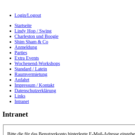
Login/Logout
Startseite
Lindy Hop / Swing
Charleston und Boogie
Shim Sham & Co
Anmeldung
Parties
Extra Events
Wochenend-Workshops
Standard / Latein
Raumvermietung
Anfahrt
Impressum / Kontakt
Datenschutzerklärung
Links
Intranet
Intranet
Bitte die für das Benutzerkonto hinterlegte E-Mail-Adresse einge