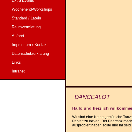
Extra Events
Wochenend-Workshops
Standard / Latein
Raumvermietung
Anfahrt
Impressum / Kontakt
Datenschutzerklärung
Links
Intranet
DANCEALOT
Hallo und herzlich willkomm
Wir sind eine kleine gemütliche Tanzs
Parkett zu locken. Der Paartanz mach
ausprobiert haben sollte und Ihr seid 