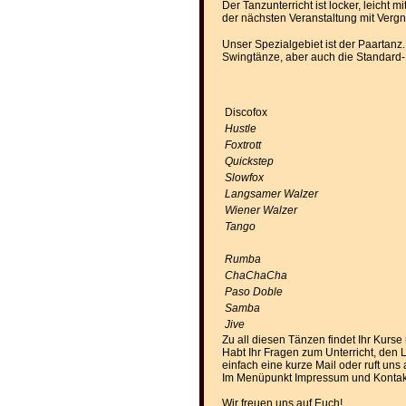
Der Tanzunterricht ist locker, leicht 
der nächsten Veranstaltung mit Vergn
Unser Spezialgebiet ist der Paartan
Swingtänze, aber auch die Standard-
Discofox
Hustle
Foxtrott
Quickstep
Slowfox
Langsamer
Walzer
Wiener Walzer
Tango
Rumba
ChaChaCha
Paso Doble
Samba
Jive
Zu all diesen Tänzen findet Ihr Kur
Habt Ihr Fragen zum Unterricht, den 
einfach eine kurze Mail oder ruft uns 
Im Menüpunkt Impressum und Kontakt f
Wir freuen uns auf Euch!